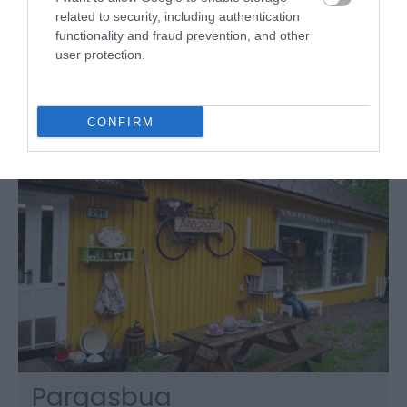
Rendalen
related to security, including authentication
functionality and fraud prevention, and other
Fiskebutikk og båtutleie i hjertet av
user protection.
Åkrestrømmen. Fiskeutstyr, klær og fiskeguide i
ett.
CONFIRM
Pargasbua