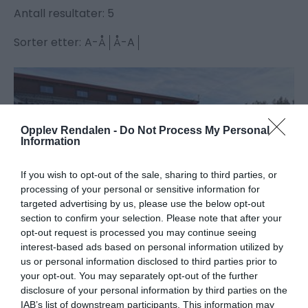
Antall resultater:
5
Sorter etter:
A-Å
Å-A
Opplev Rendalen -
Do Not Process My Personal
Information
If you wish to opt-out of the sale, sharing to third parties, or
processing of your personal or sensitive information for
targeted advertising by us, please use the below opt-out
section to confirm your selection. Please note that after your
opt-out request is processed you may continue seeing
interest-based ads based on personal information utilized by
Byggtorget Byggpartner
us or personal information disclosed to third parties prior to
AS
your opt-out. You may separately opt-out of the further
disclosure of your personal information by third parties on the
Rendalen
IAB’s list of downstream participants. This information may