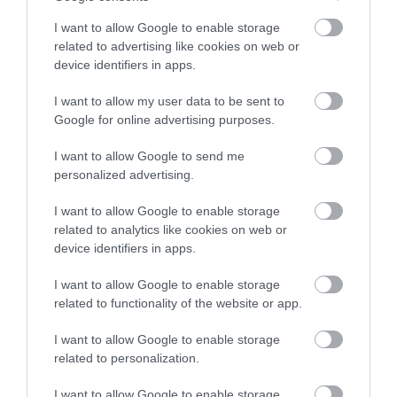
Velkommen til en trivelig lokal matbutikk i
I want to allow Google to enable storage
Åkrestrømmen!
related to advertising like cookies on web or
device identifiers in apps.
I want to allow my user data to be sent to
Google for online advertising purposes.
I want to allow Google to send me
personalized advertising.
I want to allow Google to enable storage
related to analytics like cookies on web or
device identifiers in apps.
I want to allow Google to enable storage
related to functionality of the website or app.
May & Fred’s Fiske/Fritid –
I want to allow Google to enable storage
Alt til fiske og fritid i
related to personalization.
Åkrestrømmen
I want to allow Google to enable storage