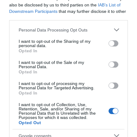
also be disclosed by us to third parties on the
IAB’s List of
Lokal byggvarebutikk med godt utvalg og
Downstream Participants
that may further disclose it to other
utmerket service!
third parties.
Please note that this website/app uses one or more Google
Personal Data Processing Opt Outs
services and may gather and store information including but
not limited to your visit or usage behaviour. You may click to
I want to opt-out of the Sharing of my
personal data.
grant or deny consent to Google and its third-party tags to
Opted In
use your data for below specified purposes in below Google
consent section.
I want to opt-out of the Sale of my
Personal Data.
Opted In
I want to opt-out of processing my
Personal Data for Targeted Advertising.
Opted In
I want to opt-out of Collection, Use,
Retention, Sale, and/or Sharing of my
Personal Data that Is Unrelated with the
Purposes for which it was collected.
Joker Aasheim
Opted Out
Rendalen
Google consents